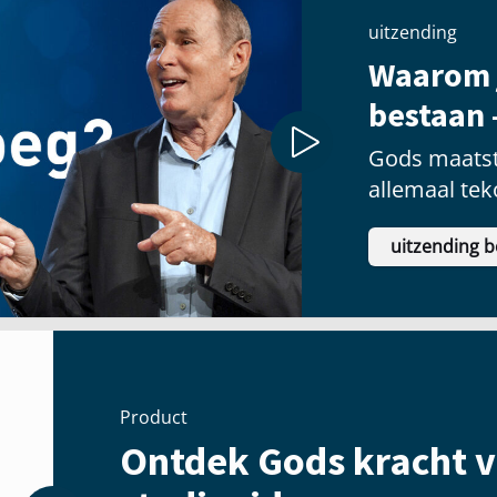
uitzending
Waarom 
bestaan 
Gods maatst
allemaal tek
uitzending b
Product
Ontdek Gods kracht v