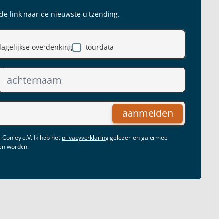
 de link naar de nieuwste uitzending.
dagelijkse overdenking
tourdata
aanmelden
 Conley e.V. Ik heb het
privacyverklaring
gelezen en ga ermee
gen worden.