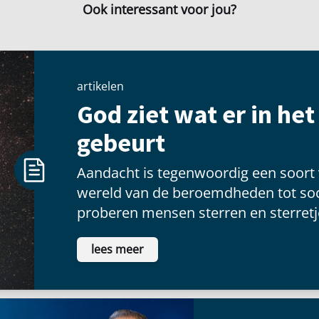
Ook interessant voor jou?
artikelen
God ziet wat er in he
gebeurt
Aandacht is tegenwoordig een soort
wereld van de beroemdheden tot soc
proberen mensen sterren en sterretje
voldoening te vinden als ze voor een
lees meer
schitteren.