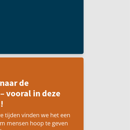
naar de
– vooral in deze
!
e tijden vinden we het een
om mensen hoop te geven