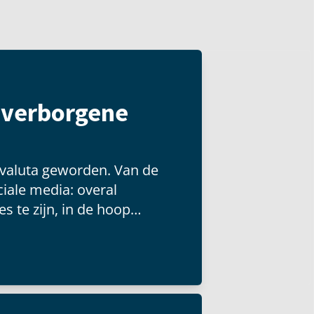
t verborgene
 valuta geworden. Van de
iale media: overal
s te zijn, in de hoop
 groot publiek kunnen