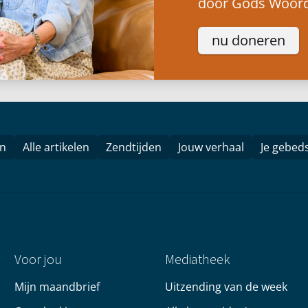
door Gods Woord
nu doneren
en
Alle artikelen
Zendtijden
Jouw verhaal
Je gebed
Voor jou
Mediatheek
Mijn maandbrief
Uitzending van de week