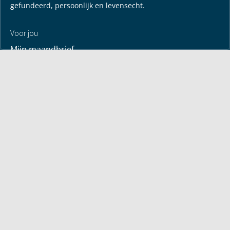
gefundeerd, persoonlijk en levensecht.
Voor jou
Mijn maandbrief
Overdenking
Bayless ontmoeten
Alle artikelen
Zendtijden
Jouw verhaal
Je gebedspunten
God leren kennen
Downloads
Mediatheek
Uitzending van de week