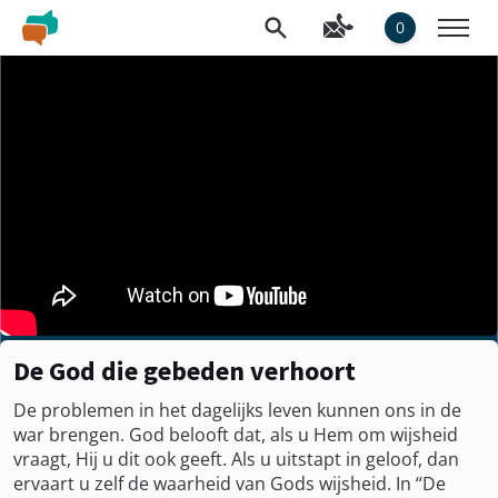
0
De God die gebeden verhoort
De problemen in het dagelijks leven kunnen ons in de
war brengen. God belooft dat, als u Hem om wijsheid
vraagt, Hij u dit ook geeft. Als u uitstapt in geloof, dan
ervaart u zelf de waarheid van Gods wijsheid. In “De