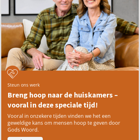
Steun ons werk
Breng hoop naar de huiskamers –
vooral in deze speciale tijd!
Vooral in onzekere tijden vinden we het een
geweldige kans om mensen hoop te geven door
Gods Woord.