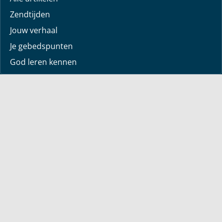
Zendtijden
Jouw verhaal
Je gebedspunten
God leren kennen
Downloads
Mediatheek
Uitzending van de week
Alle korte video’s
Webwinkel
Boeken
Dvd’s
Sets
Engelstalig