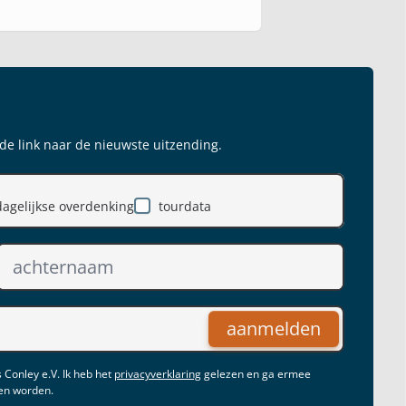
 de link naar de nieuwste uitzending.
dagelijkse overdenking
tourdata
aanmelden
 Conley e.V. Ik heb het
privacyverklaring
gelezen en ga ermee
gen worden.