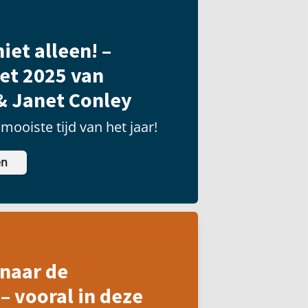
iet alleen! –
et 2025 van
& Janet Conley
mooiste tijd van het jaar!
en
naar de
– vooral in deze