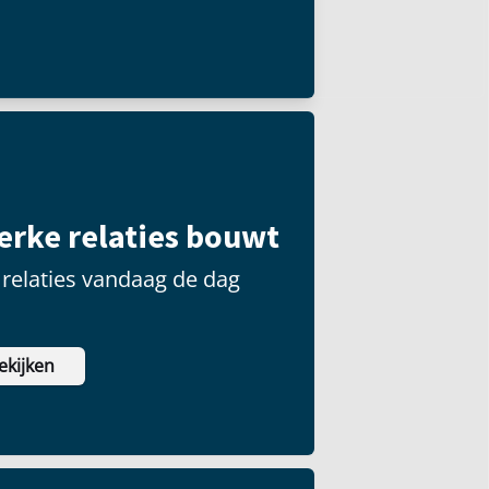
 groot publiek kunnen
terke relaties bouwt
relaties vandaag de dag
ekijken