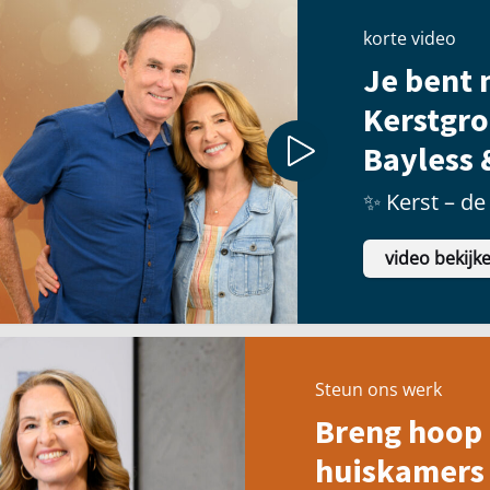
korte video
Je bent n
Kerstgro
Bayless 
✨ Kerst – de 
video bekijk
Steun ons werk
Breng hoop 
huiskamers 