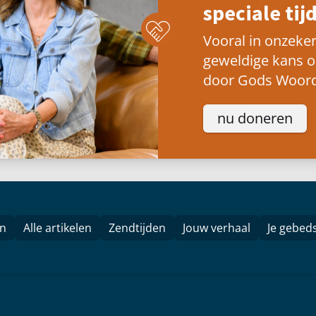
speciale tijd
Vooral in onzeker
geweldige kans 
door Gods Woord
nu doneren
en
Alle artikelen
Zendtijden
Jouw verhaal
Je gebed