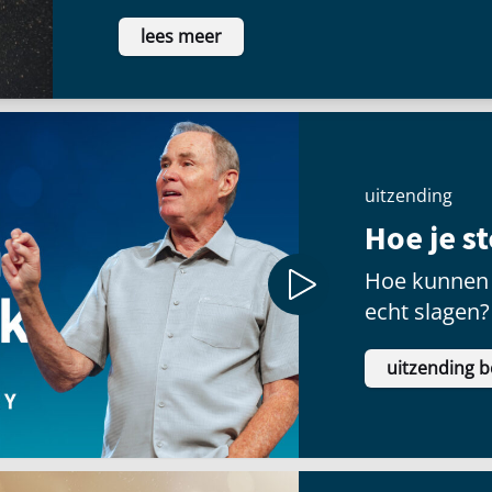
voldoening te vinden als ze voor een
lees meer
schitteren.
uitzending
Hoe je s
Hoe kunnen 
echt slagen?
uitzending b