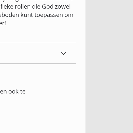
ciﬁeke rollen die God zowel
geboden kunt toepassen om
er!
en ook te