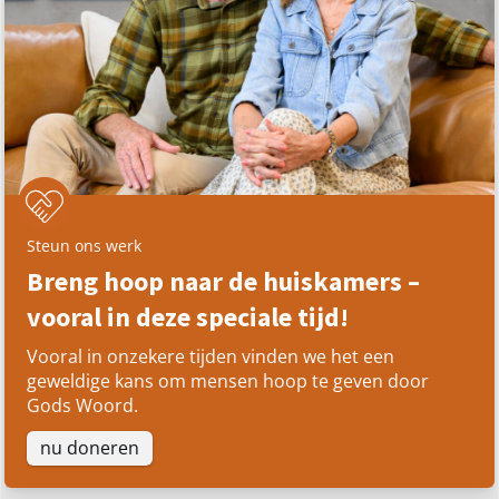
Steun ons werk
Breng hoop naar de huiskamers –
vooral in deze speciale tijd!
Vooral in onzekere tijden vinden we het een
geweldige kans om mensen hoop te geven door
Gods Woord.
nu doneren