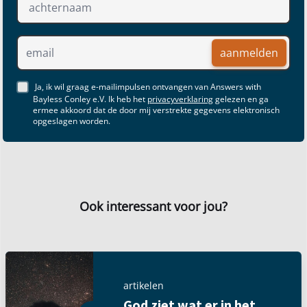
aanmelden
Ja, ik wil graag e-mailimpulsen ontvangen van Answers with
Bayless Conley e.V. Ik heb het
privacyverklaring
gelezen en ga
ermee akkoord dat de door mij verstrekte gegevens elektronisch
opgeslagen worden.
Ook interessant voor jou?
artikelen
God ziet wat er in het