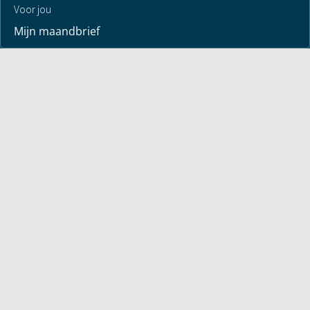
Voor jou
Mijn maandbrief
Overdenking
Bayless ontmoeten
Alle artikelen
Zendtijden
Jouw verhaal
Je gebedspunten
God leren kennen
Downloads
Mediatheek
Uitzending van de week
Alle korte video’s