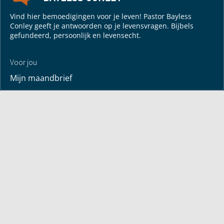
Vind hier bemoedigingen voor je leven! Pastor Bayless
Conley geeft je antwoorden op je levensvragen. Bijbels
gefundeerd, persoonlijk en levensecht.
Voor jou
Mijn maandbrief
Overdenking
Bayless ontmoeten
Alle artikelen
Zendtijden
Jouw verhaal
Je gebedspunten
God leren kennen
Downloads