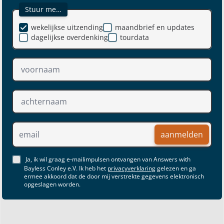
Stuur me…
wekelijkse uitzending
maandbrief en updates
dagelijkse overdenking
tourdata
aanmelden
Ja, ik wil graag e-mailimpulsen ontvangen van Answers with
Bayless Conley e.V. Ik heb het
privacyverklaring
gelezen en ga
ermee akkoord dat de door mij verstrekte gegevens elektronisch
opgeslagen worden.