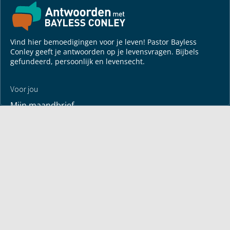
Vind hier bemoedigingen voor je leven! Pastor Bayless
Conley geeft je antwoorden op je levensvragen. Bijbels
gefundeerd, persoonlijk en levensecht.
Voor jou
Mijn maandbrief
Overdenking
Bayless ontmoeten
Alle artikelen
Zendtijden
Jouw verhaal
Je gebedspunten
God leren kennen