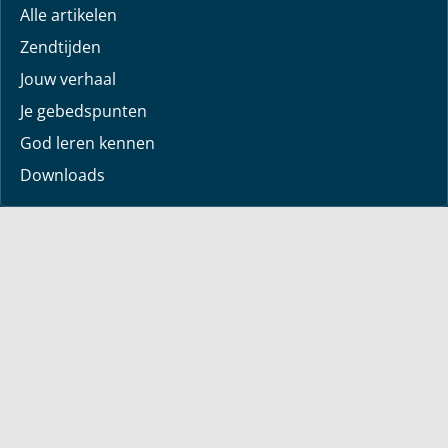
Alle artikelen
Zendtijden
Jouw verhaal
Je gebedspunten
God leren kennen
Downloads
Mediatheek
Uitzending van de week
Alle korte video’s
Webwinkel
Boeken
Dvd’s
Sets