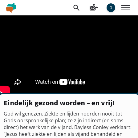
0
Eindelijk gezond worden – en vrij!
God wil genezen. Ziekte en lijden hoorden nooit tot
Gods oorspronkelijke plan; ze zijn indirect (en soms
direct) het werk van de vijand. Bayless Conley verklaart:
“Jezus heeft ziekte en lijden als vijand behandeld en