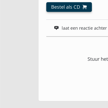
Bestel als CD
laat een reactie acht
Stuur he