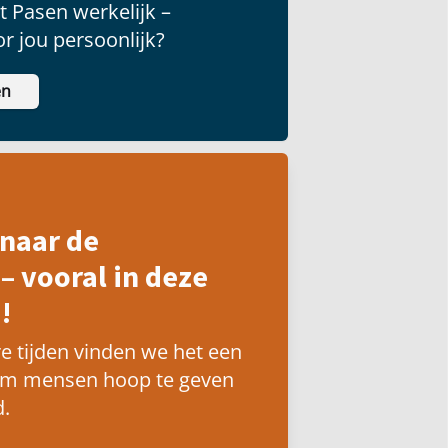
 Pasen werkelijk –
r jou persoonlijk?
en
naar de
– vooral in deze
!
e tijden vinden we het een
om mensen hoop te geven
.