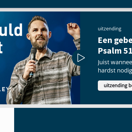
uitzending
Een gebe
Psalm 51
Juist wannee
hardst nodi
vaak het moe
uitzending b
gaan.