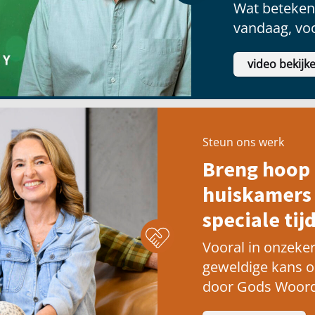
Wat betekent
vandaag, voo
video bekijk
Steun ons werk
Breng hoop 
huiskamers 
speciale tijd
Vooral in onzeker
geweldige kans 
door Gods Woord