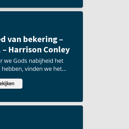
d van bekering –
 – Harrison Conley
r we Gods nabijheid het
g hebben, vinden we het
ilijkst om naar Hem toe te
ekijken