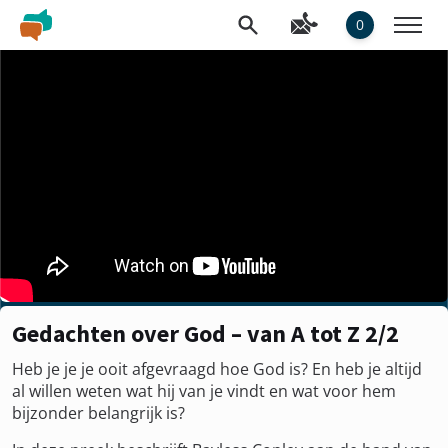
0
Gedachten over God – van A tot Z 2/2
Heb je je je ooit afgevraagd hoe God is? En heb je altijd
al willen weten wat hij van je vindt en wat voor hem
bijzonder belangrijk is?