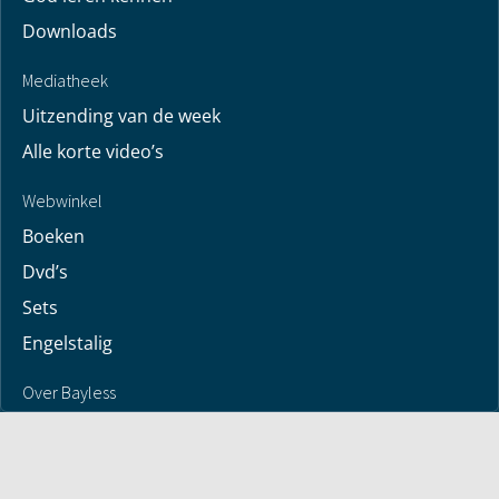
Mijn maandbrief
Overdenking
Bayless ontmoeten
Alle artikelen
Zendtijden
Jouw verhaal
Je gebedspunten
God leren kennen
Downloads
Mediatheek
Uitzending van de week
Alle korte video’s
Webwinkel