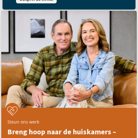
Waarom je voor God kunt bestaan –
Filippenzen
uitzending bekijken
Product
Ontdek Gods kracht voor jou – studiegids
bekijk in de winkel