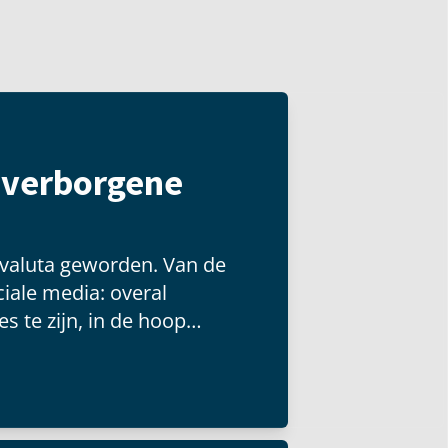
t verborgene
 valuta geworden. Van de
iale media: overal
s te zijn, in de hoop
 groot publiek kunnen