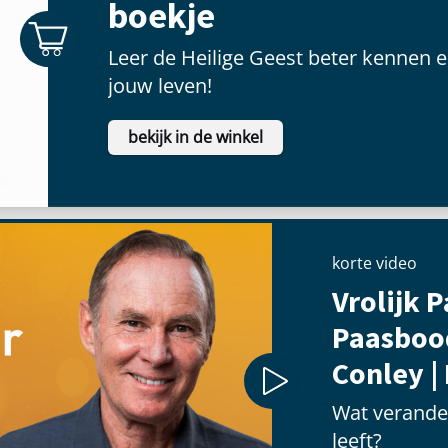
boekje
Leer de Heilige Geest beter kennen e
jouw leven!
bekijk in de winkel
korte video
Vrolijk P
Paasboo
Conley |
Wat verander
leeft?