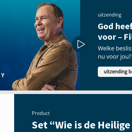
uitzending
God heef
voor – F
Welke besliss
nu voor jou?
uitzending b
Product
Set “Wie is de Heilige