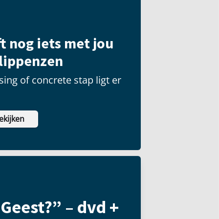
t nog iets met jou
ilippenzen
ing of concrete stap ligt er
ekijken
 Geest?” – dvd +