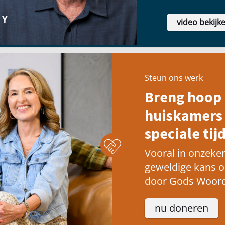
video bekijk
Steun ons werk
Breng hoop 
huiskamers 
speciale tijd
Vooral in onzeker
geweldige kans 
door Gods Woord
nu doneren