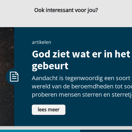
Ook interessant voor jou?
artikelen
God ziet wat er in he
gebeurt
Aandacht is tegenwoordig een soort
wereld van de beroemdheden tot soc
proberen mensen sterren en sterretje
voldoening te vinden als ze voor een
lees meer
schitteren.