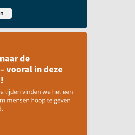
en
naar de
– vooral in deze
!
e tijden vinden we het een
om mensen hoop te geven
.