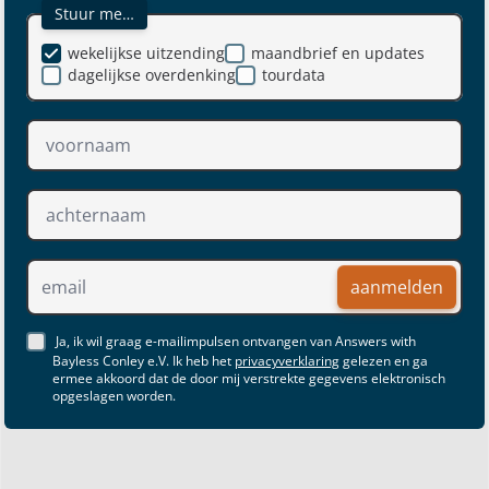
Stuur me…
wekelijkse uitzending
maandbrief en updates
dagelijkse overdenking
tourdata
aanmelden
Ja, ik wil graag e-mailimpulsen ontvangen van Answers with
Bayless Conley e.V. Ik heb het
privacyverklaring
gelezen en ga
ermee akkoord dat de door mij verstrekte gegevens elektronisch
opgeslagen worden.