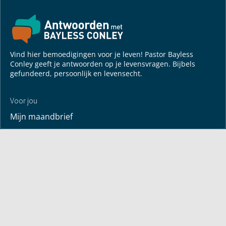
Vind hier bemoedigingen voor je leven! Pastor Bayless
Conley geeft je antwoorden op je levensvragen. Bijbels
gefundeerd, persoonlijk en levensecht.
Voor jou
Mijn maandbrief
Overdenking
Bayless ontmoeten
Alle artikelen
Zendtijden
Jouw verhaal
Je gebedspunten