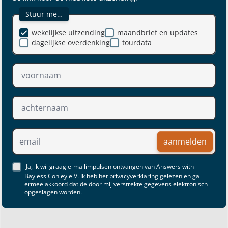
Stuur me…
wekelijkse uitzending
maandbrief en updates
dagelijkse overdenking
tourdata
aanmelden
Ja, ik wil graag e-mailimpulsen ontvangen van Answers with
Bayless Conley e.V. Ik heb het
privacyverklaring
gelezen en ga
ermee akkoord dat de door mij verstrekte gegevens elektronisch
opgeslagen worden.