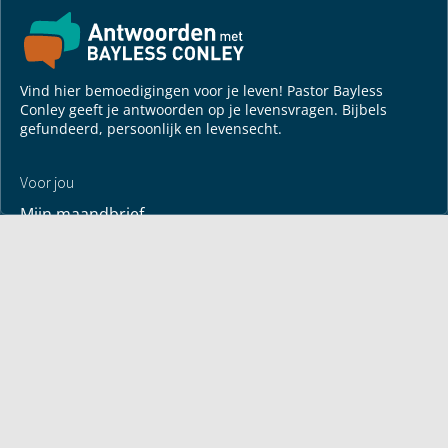
Vind hier bemoedigingen voor je leven! Pastor Bayless
Conley geeft je antwoorden op je levensvragen. Bijbels
gefundeerd, persoonlijk en levensecht.
Voor jou
Mijn maandbrief
Overdenking
Bayless ontmoeten
Alle artikelen
Zendtijden
Jouw verhaal
Je gebedspunten
God leren kennen