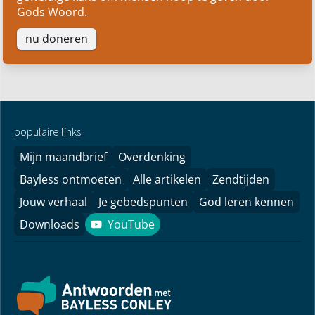
Gods Woord.
nu doneren
populaire links
Mijn maandbrief
Overdenking
Bayless ontmoeten
Alle artikelen
Zendtijden
Jouw verhaal
Je gebedspunten
God leren kennen
Downloads
YouTube
YouTube