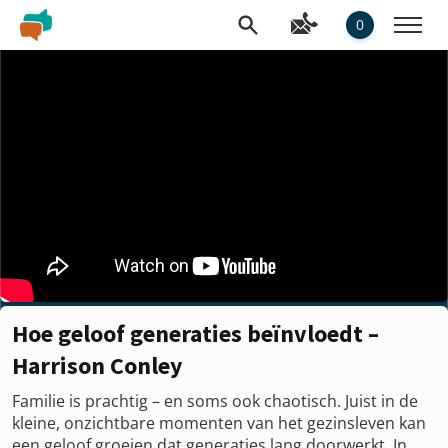
0
Hoe geloof generaties beïnvloedt –
Harrison Conley
Familie is prachtig – en soms ook chaotisch. Juist in de
kleine, onzichtbare momenten van het gezinsleven kan
een geloof groeien dat generaties lang doorwerkt. In