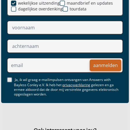
wekelijkse uitzending
maandbrief en updates
dagelijkse overdenking
tourdata
aanmelden
Ja, ik wil graag e-mailimpulsen ontvangen van Answers with
Bayless Conley e.V. Ik heb het
privacyverklaring
gelezen en ga
ermee akkoord dat de door mij verstrekte gegevens elektronisch
opgeslagen worden.