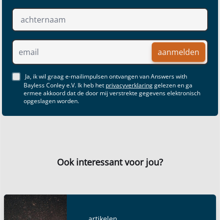
aanmelden
Ja, ik wil graag e-mailimpulsen ontvangen van Answers with
Bayless Conley e.V. Ik heb het
privacyverklaring
gelezen en ga
ermee akkoord dat de door mij verstrekte gegevens elektronisch
opgeslagen worden.
Ook interessant voor jou?
artikelen