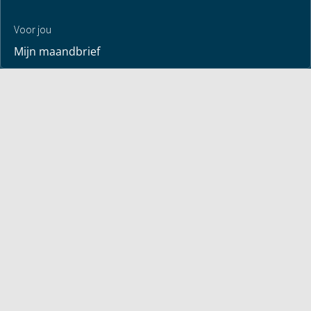
Voor jou
Mijn maandbrief
Overdenking
Bayless ontmoeten
Alle artikelen
Zendtijden
Jouw verhaal
Je gebedspunten
God leren kennen
Downloads
Mediatheek
Uitzending van de week
Alle korte video’s