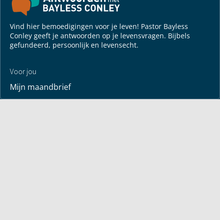
Vind hier bemoedigingen voor je leven! Pastor Bayless
Conley geeft je antwoorden op je levensvragen. Bijbels
gefundeerd, persoonlijk en levensecht.
Voor jou
Mijn maandbrief
Overdenking
Bayless ontmoeten
Alle artikelen
Zendtijden
Jouw verhaal
Je gebedspunten
God leren kennen
Downloads