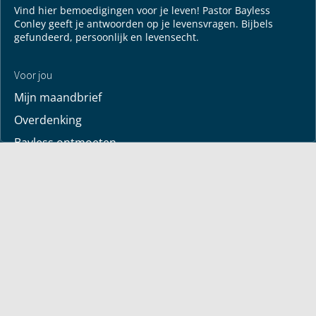
Vind hier bemoedigingen voor je leven! Pastor Bayless
Conley geeft je antwoorden op je levensvragen. Bijbels
gefundeerd, persoonlijk en levensecht.
Voor jou
Mijn maandbrief
Overdenking
Bayless ontmoeten
Alle artikelen
Zendtijden
Jouw verhaal
Je gebedspunten
God leren kennen
Downloads