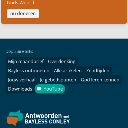
Vooral in onzekere tijden vinden we het een
geweldige kans om mensen hoop te geven door
Gods Woord.
nu doneren
populaire links
Mijn maandbrief
Overdenking
Bayless ontmoeten
Alle artikelen
Zendtijden
Jouw verhaal
Je gebedspunten
God leren kennen
Downloads
YouTube
YouTube