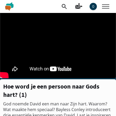
0
Hoe word je een persoon naar Gods
hart? (1)
God noemde David een man naar Zijn hart. Waarom?
Wat maakte hem speciaal? Bayless Conley introduceert
drie essentiële kenmerken van David. Laat je inspireren