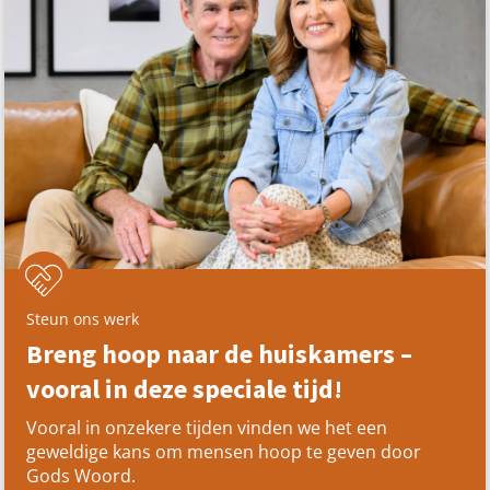
Steun ons werk
Breng hoop naar de huiskamers –
vooral in deze speciale tijd!
Vooral in onzekere tijden vinden we het een
geweldige kans om mensen hoop te geven door
Gods Woord.