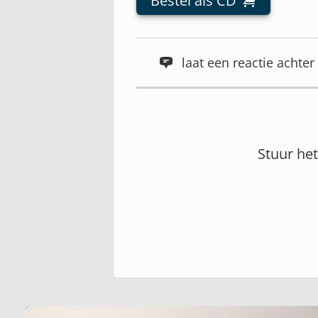
Bestel als CD
laat een reactie acht
Stuur he