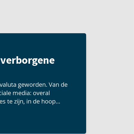
t verborgene
 valuta geworden. Van de
iale media: overal
s te zijn, in de hoop
 groot publiek kunnen