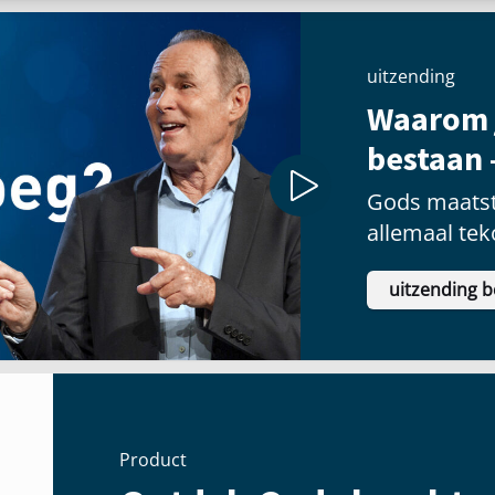
uitzending
Waarom 
bestaan 
Gods maatst
allemaal tek
uitzending b
Product