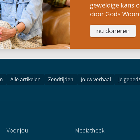
geweldige kans 
door Gods Woord
nu doneren
en
Alle artikelen
Zendtijden
Jouw verhaal
Je gebed
Voor jou
Mediatheek