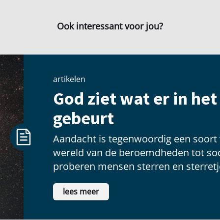
Ook interessant voor jou?
artikelen
God ziet wat er in he
gebeurt
Aandacht is tegenwoordig een soort
wereld van de beroemdheden tot soc
proberen mensen sterren en sterretje
voldoening te vinden als ze voor een
lees meer
schitteren.