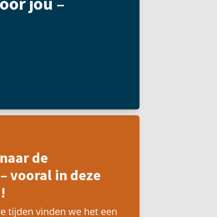
oor jou –
naar de
– vooral in deze
!
e tijden vinden we het een