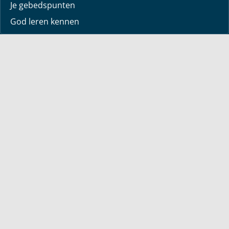
Je gebedspunten
God leren kennen
Downloads
Mediatheek
Uitzending van de week
Alle korte video’s
Webwinkel
Boeken
Dvd’s
Sets
Engelstalig
Over Bayless
Over Bayless