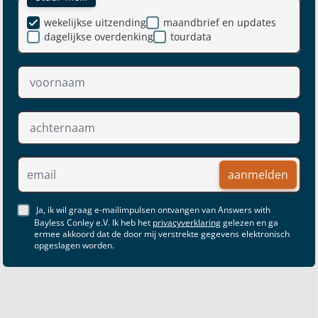
wekelijkse uitzending
maandbrief en updates
dagelijkse overdenking
tourdata
aanmelden
Ja, ik wil graag e-mailimpulsen ontvangen van Answers with
Bayless Conley e.V. Ik heb het
privacyverklaring
gelezen en ga
ermee akkoord dat de door mij verstrekte gegevens elektronisch
opgeslagen worden.