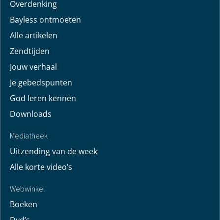
Vind hier bemoedigingen voor je leven! Pastor Bayless
Conley geeft je antwoorden op je levensvragen. Bijbels
gefundeerd, persoonlijk en levensecht.
Voor jou
Mijn maandbrief
Overdenking
Bayless ontmoeten
Alle artikelen
Zendtijden
Jouw verhaal
Je gebedspunten
God leren kennen