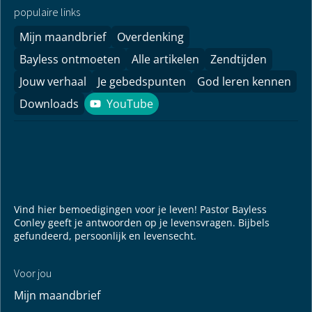
vooral in deze speciale tijd!
Vooral in onzekere tijden vinden we het een
geweldige kans om mensen hoop te geven door
Gods Woord.
nu doneren
populaire links
Mijn maandbrief
Overdenking
Bayless ontmoeten
Alle artikelen
Zendtijden
Jouw verhaal
Je gebedspunten
God leren kennen
Downloads
YouTube
YouTube