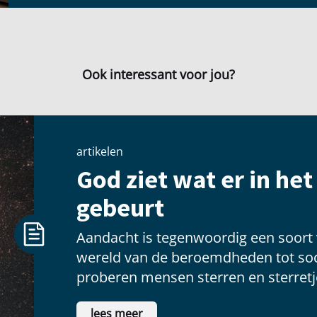
Ook interessant voor jou?
artikelen
God ziet wat er in he
gebeurt
Aandacht is tegenwoordig een soort
wereld van de beroemdheden tot soc
proberen mensen sterren en sterretje
voldoening te vinden als ze voor een
lees meer
schitteren.