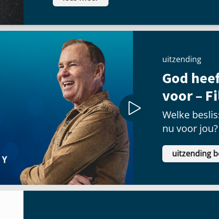
uitzending
God heef
voor – F
Welke besliss
nu voor jou?
uitzending b