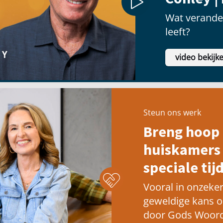
Wat verander
leeft?
video bekijk
Steun ons werk
Breng hoop 
huiskamers 
speciale tijd
Vooral in onzeker
geweldige kans 
door Gods Woord