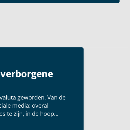
t verborgene
 valuta geworden. Van de
iale media: overal
s te zijn, in de hoop
 groot publiek kunnen