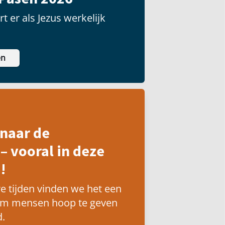
t er als Jezus werkelijk
en
naar de
– vooral in deze
!
e tijden vinden we het een
om mensen hoop te geven
.