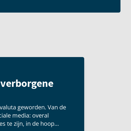
t verborgene
 valuta geworden. Van de
iale media: overal
s te zijn, in de hoop