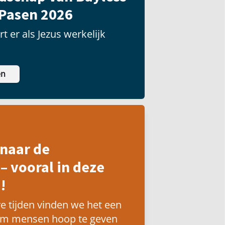
 Pasen 2026
t er als Jezus werkelijk
en
naar de
– vooral in deze
!
e tijden vinden we het een
om mensen hoop te geven