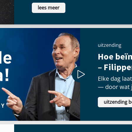
voldoening te vinden als ze voor een
lees meer
schitteren.
uitzending
Hoe beïn
– Filipp
Elke dag laa
— door wat j
welke priorit
uitzending b