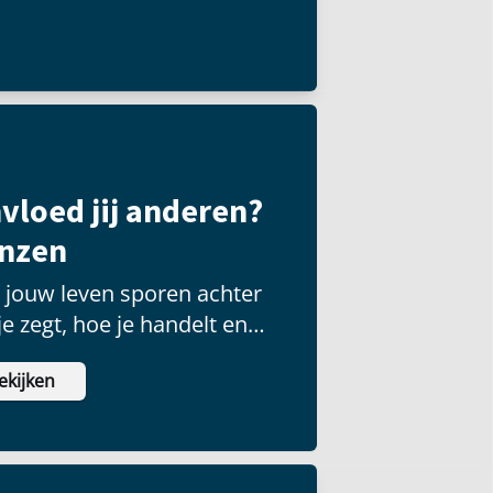
 groot publiek kunnen
vloed jij anderen?
enzen
t jouw leven sporen achter
e zegt, hoe je handelt en
eiten je stelt.
ekijken