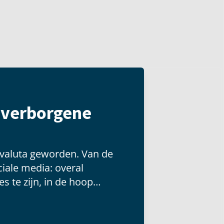
t verborgene
 valuta geworden. Van de
iale media: overal
s te zijn, in de hoop
 groot publiek kunnen