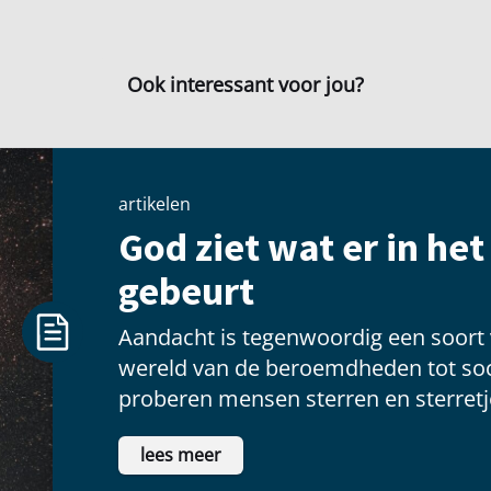
Ook interessant voor jou?
artikelen
God ziet wat er in he
gebeurt
Aandacht is tegenwoordig een soort
wereld van de beroemdheden tot soc
proberen mensen sterren en sterretje
voldoening te vinden als ze voor een
lees meer
schitteren.