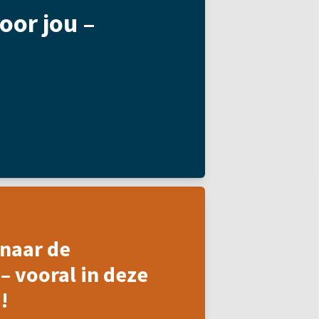
oor jou –
naar de
– vooral in deze
!