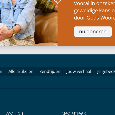
Vooral in onzeker
geweldige kans 
door Gods Woord
nu doneren
en
Alle artikelen
Zendtijden
Jouw verhaal
Je gebed
Voor jou
Mediatheek