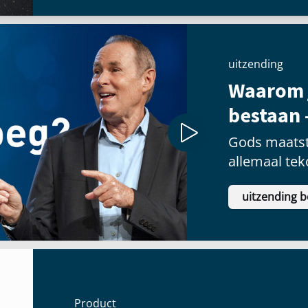
uitzending
Waarom 
bestaan 
Gods maatst
allemaal tek
uitzending b
Product