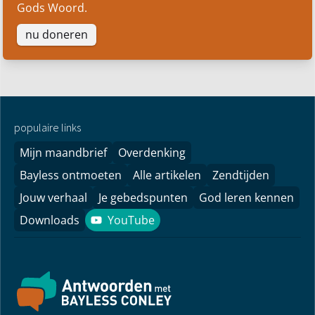
Gods Woord.
nu doneren
populaire links
Mijn maandbrief
Overdenking
Bayless ontmoeten
Alle artikelen
Zendtijden
Jouw verhaal
Je gebedspunten
God leren kennen
Downloads
YouTube
YouTube