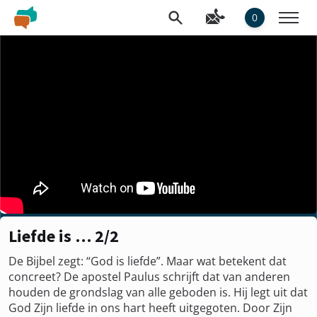
0
Liefde is … 2/2
De Bijbel zegt: “God is liefde”. Maar wat betekent dat
concreet? De apostel Paulus schrijft dat van anderen
houden de grondslag van alle geboden is. Hij legt uit dat
God Zijn liefde in ons hart heeft uitgegoten. Door Zijn