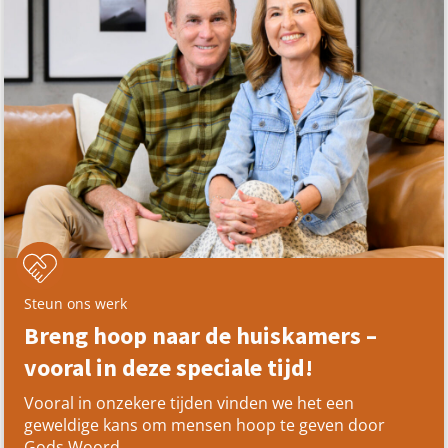
Steun ons werk
Breng hoop naar de huiskamers –
vooral in deze speciale tijd!
Vooral in onzekere tijden vinden we het een
geweldige kans om mensen hoop te geven door
Gods Woord.