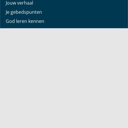
Jouw verhaal
Je gebedspunten
God leren kennen
Downloads
Mediatheek
Uitzending van de week
Alle korte video’s
Webwinkel
Boeken
Dvd’s
Sets
Engelstalig
Over Bayless