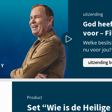
uitzending
God heef
voor – F
Welke besliss
nu voor jou?
uitzending b
Product
Set “Wie is de Heilige