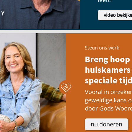
video bekijk
Steun ons werk
Breng hoop 
huiskamers 
speciale tijd
Vooral in onzeker
geweldige kans 
door Gods Woord
nu doneren