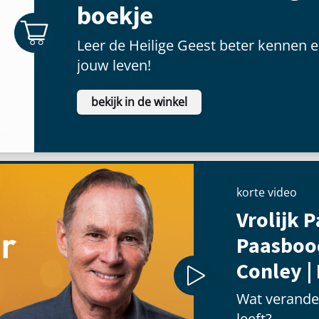
boekje
Leer de Heilige Geest beter kennen e
jouw leven!
bekijk in de winkel
korte video
Vrolijk P
Paasboo
Conley |
Wat verander
leeft?