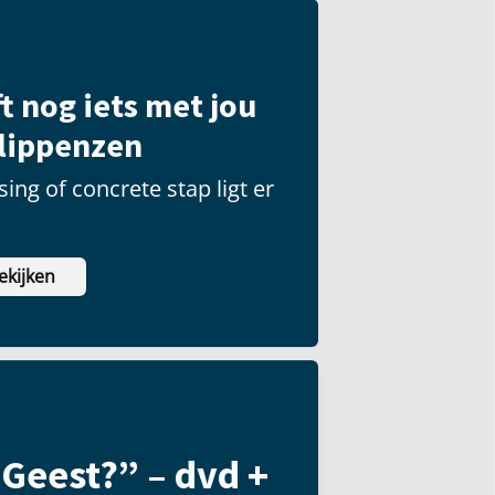
t nog iets met jou
ilippenzen
ing of concrete stap ligt er
ekijken
 Geest?” – dvd +