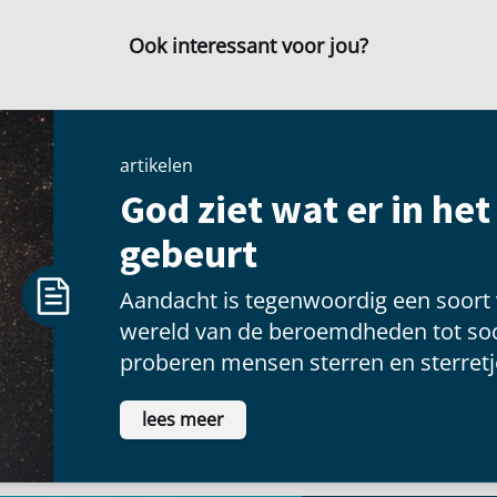
Ook interessant voor jou?
artikelen
God ziet wat er in he
gebeurt
Aandacht is tegenwoordig een soort
wereld van de beroemdheden tot soc
proberen mensen sterren en sterretje
voldoening te vinden als ze voor een
lees meer
schitteren.