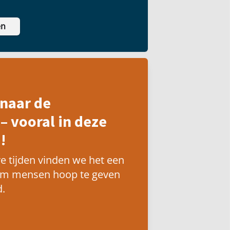
en
naar de
– vooral in deze
!
e tijden vinden we het een
om mensen hoop te geven
.