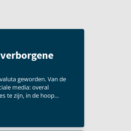
t verborgene
 valuta geworden. Van de
iale media: overal
s te zijn, in de hoop
 groot publiek kunnen