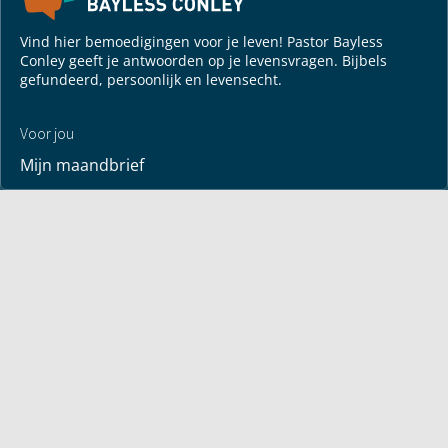
Vind hier bemoedigingen voor je leven! Pastor Bayless
Conley geeft je antwoorden op je levensvragen. Bijbels
gefundeerd, persoonlijk en levensecht.
Voor jou
Mijn maandbrief
Overdenking
Bayless ontmoeten
Alle artikelen
Zendtijden
Jouw verhaal
Je gebedspunten
God leren kennen
Downloads