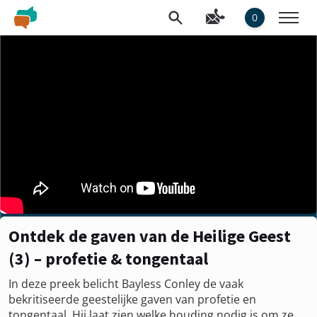
0
Ontdek de gaven van de Heilige Geest
(3) – profetie & tongentaal
In deze preek belicht Bayless Conley de vaak
bekritiseerde geestelijke gaven van profetie en
tongentaal. Hij laat zien welke houding nodig is om ze