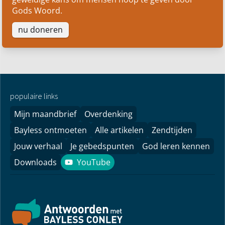
Gods Woord.
nu doneren
populaire links
Mijn maandbrief
Overdenking
Bayless ontmoeten
Alle artikelen
Zendtijden
Jouw verhaal
Je gebedspunten
God leren kennen
Downloads
YouTube
YouTube