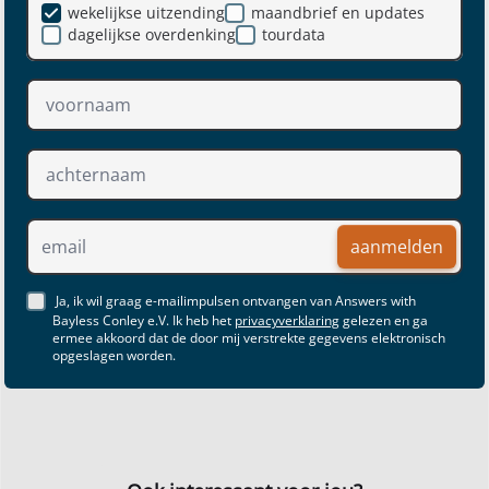
wekelijkse uitzending
maandbrief en updates
dagelijkse overdenking
tourdata
aanmelden
Ja, ik wil graag e-mailimpulsen ontvangen van Answers with
Bayless Conley e.V. Ik heb het
privacyverklaring
gelezen en ga
ermee akkoord dat de door mij verstrekte gegevens elektronisch
opgeslagen worden.