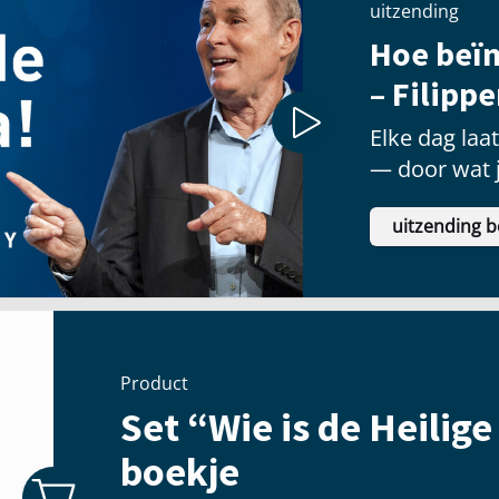
uitzending
Hoe beïn
– Filipp
Elke dag laa
— door wat j
welke priorit
uitzending b
Product
Set “Wie is de Heilige
boekje