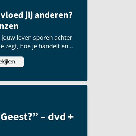
vloed jij anderen?
enzen
t jouw leven sporen achter
e zegt, hoe je handelt en
eiten je stelt.
ekijken
 Geest?” – dvd +