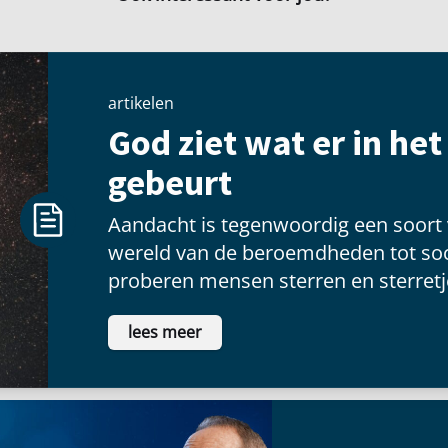
artikelen
God ziet wat er in he
gebeurt
Aandacht is tegenwoordig een soort
wereld van de beroemdheden tot soc
proberen mensen sterren en sterretje
voldoening te vinden als ze voor een
lees meer
schitteren.