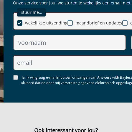
Onze service voor jou: we sturen je wekelijks een email met
Stuur me…
wekelijkse uitzending
maandbrief en updates
Ja, ik wil graag e-mailimpulsen ontvangen van Answers with Bayless
akkoord dat de door mij verstrekte gegevens elektronisch opgesla
Ook interessant voor jou?