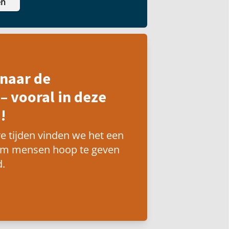
en
naar de
– vooral in deze
!
e tijden vinden we het een
om mensen hoop te geven
.