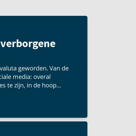
t verborgene
 valuta geworden. Van de
iale media: overal
s te zijn, in de hoop
 groot publiek kunnen