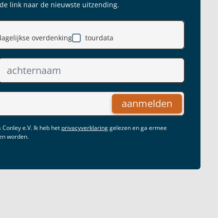
 de link naar de nieuwste uitzending.
dagelijkse overdenking
tourdata
aanmelden
 Conley e.V. Ik heb het
privacyverklaring
gelezen en ga ermee
gen worden.