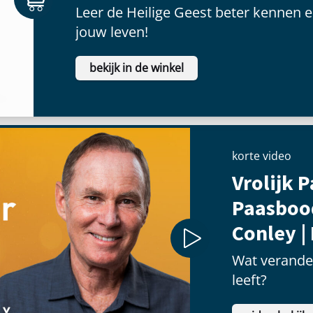
Leer de Heilige Geest beter kennen e
jouw leven!
bekijk in de winkel
korte video
Vrolijk P
Paasboo
Conley |
Wat verander
leeft?