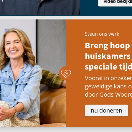
video bekijk
Steun ons werk
Breng hoop 
huiskamers 
speciale tijd
Vooral in onzeker
geweldige kans 
door Gods Woord
nu doneren