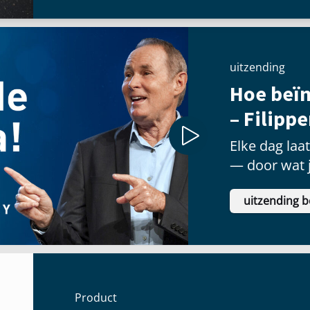
uitzending
Hoe beïn
– Filipp
Elke dag laa
— door wat j
welke priorit
uitzending b
Product