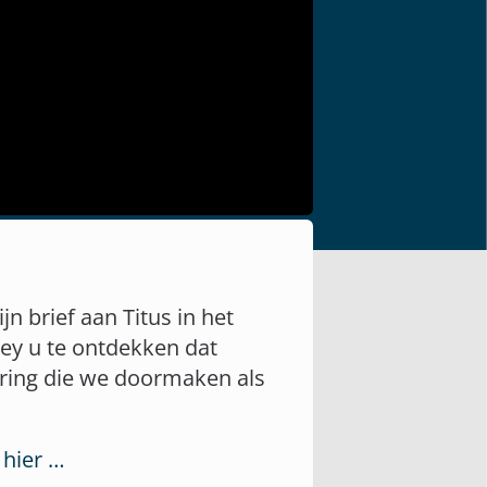
n brief aan Titus in het
ley u te ontdekken dat
ering die we doormaken als
 hier …