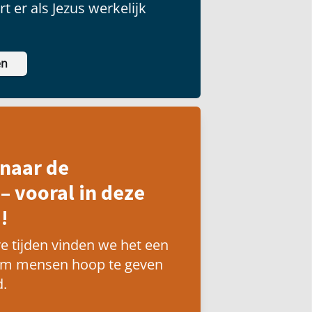
t er als Jezus werkelijk
en
naar de
– vooral in deze
!
e tijden vinden we het een
om mensen hoop te geven
.