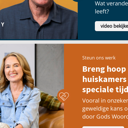
Wat verander
leeft?
video bekijk
Steun ons werk
Breng hoop 
huiskamers 
speciale tijd
Vooral in onzeker
geweldige kans 
door Gods Woord