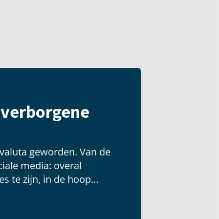
t verborgene
 valuta geworden. Van de
iale media: overal
s te zijn, in de hoop
 groot publiek kunnen