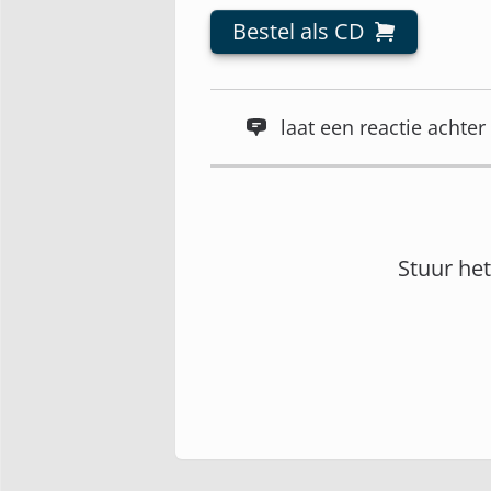
Bestel als CD
laat een reactie acht
Stuur he