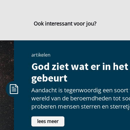
Ook interessant voor jou?
artikelen
God ziet wat er in he
gebeurt
Aandacht is tegenwoordig een soort
wereld van de beroemdheden tot soc
proberen mensen sterren en sterretje
voldoening te vinden als ze voor een
lees meer
schitteren.