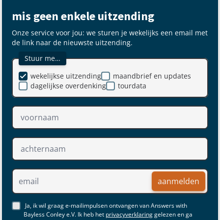
mis geen enkele uitzending
Onze service voor jou: we sturen je wekelijks een email met
de link naar de nieuwste uitzending.
Stuur me…
wekelijkse uitzending
maandbrief en updates
dagelijkse overdenking
tourdata
aanmelden
Ja, ik wil graag e-mailimpulsen ontvangen van Answers with
Bayless Conley e.V. Ik heb het
privacyverklaring
gelezen en ga