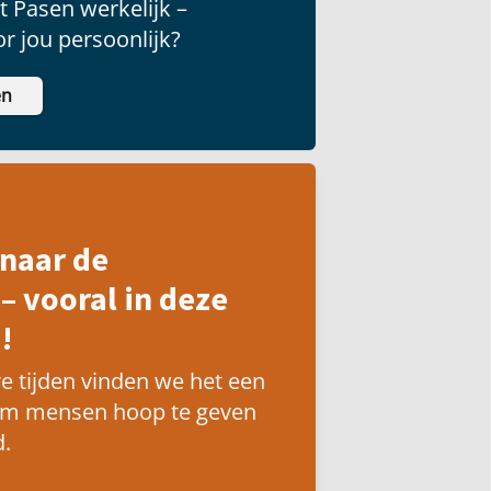
 Pasen werkelijk –
r jou persoonlijk?
en
naar de
– vooral in deze
!
e tijden vinden we het een
om mensen hoop te geven
.