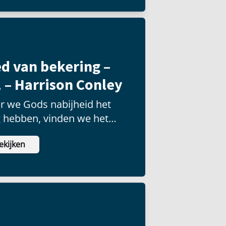
d van bekering –
 – Harrison Conley
r we Gods nabijheid het
g hebben, vinden we het
ilijkst om naar Hem toe te
ekijken