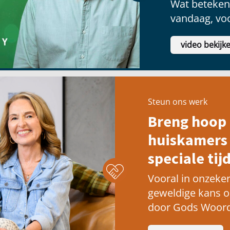
Wat betekent
vandaag, voo
video bekijk
Steun ons werk
Breng hoop 
huiskamers 
speciale tijd
Vooral in onzeker
geweldige kans 
door Gods Woord