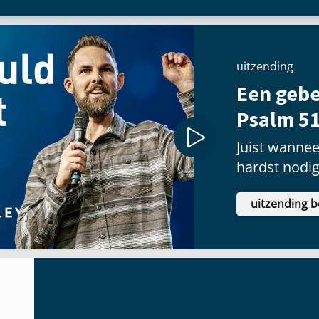
uitzending
Een gebe
Psalm 51
Juist wannee
hardst nodi
vaak het moe
uitzending b
gaan.