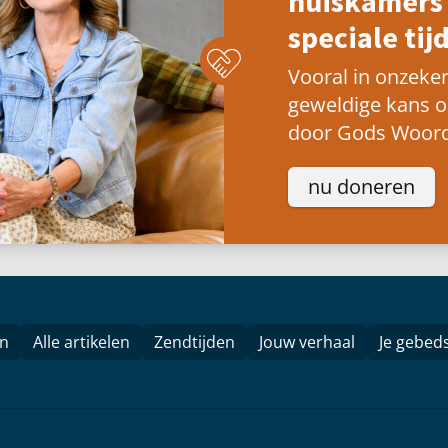
huiskamers 
speciale tijd
Vooral in onzeker
geweldige kans 
door Gods Woord
nu doneren
en
Alle artikelen
Zendtijden
Jouw verhaal
Je gebed