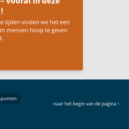
– vooral in deze
!
e tijden vinden we het een
om mensen hoop te geven
.
spunten
naar het begin van de pagina ↑