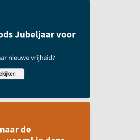
ods Jubeljaar voor
aar nieuwe vrijheid?
ekijken
naar de