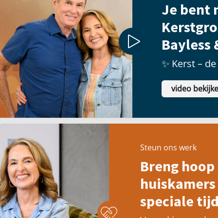
Je bent n
Kerstgro
Bayless 
✨ Kerst – de 
video bekijk
Steun ons werk
Breng hoop 
huiskamers 
speciale tijd