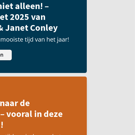
iet alleen! –
et 2025 van
& Janet Conley
mooiste tijd van het jaar!
en
naar de
– vooral in deze
!