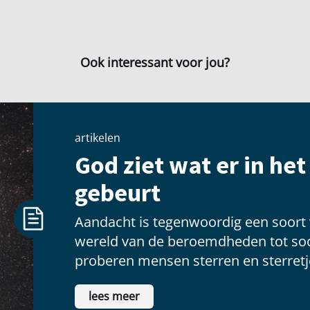
Ook interessant voor jou?
artikelen
God ziet wat er in he
gebeurt
Aandacht is tegenwoordig een soort
wereld van de beroemdheden tot soc
proberen mensen sterren en sterretje
voldoening te vinden als ze voor een
lees meer
schitteren.