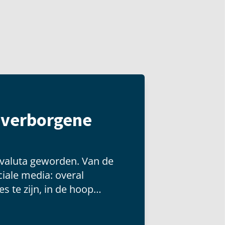
t verborgene
 valuta geworden. Van de
iale media: overal
s te zijn, in de hoop
 groot publiek kunnen