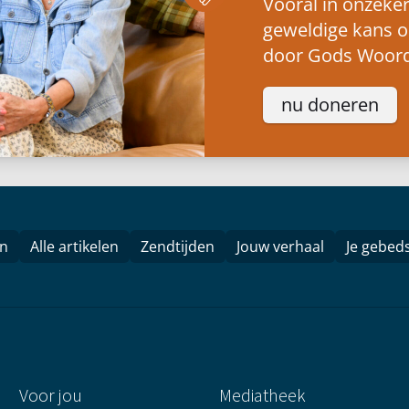
Vooral in onzeker
geweldige kans 
door Gods Woord
nu doneren
en
Alle artikelen
Zendtijden
Jouw verhaal
Je gebed
Voor jou
Mediatheek