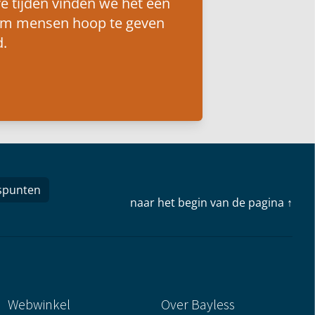
e tijden vinden we het een
om mensen hoop te geven
.
spunten
naar het begin van de pagina ↑
Webwinkel
Over Bayless