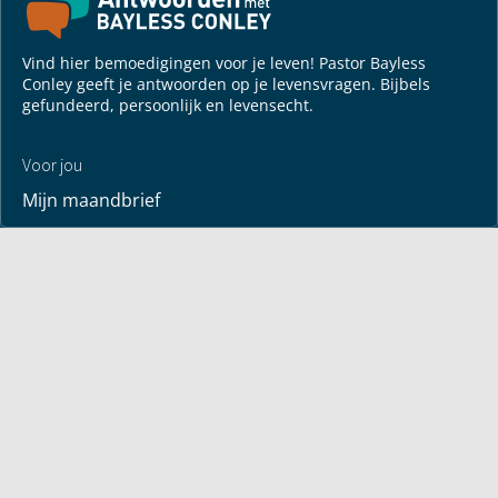
Vind hier bemoedigingen voor je leven! Pastor Bayless
Conley geeft je antwoorden op je levensvragen. Bijbels
gefundeerd, persoonlijk en levensecht.
Voor jou
Mijn maandbrief
Overdenking
Bayless ontmoeten
Alle artikelen
Zendtijden
Jouw verhaal
Je gebedspunten
God leren kennen
Downloads