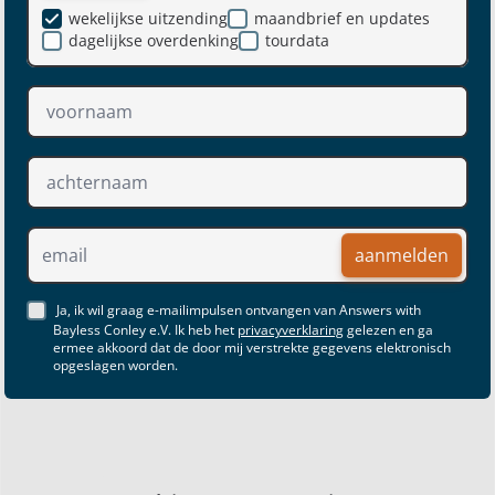
wekelijkse uitzending
maandbrief en updates
dagelijkse overdenking
tourdata
aanmelden
Ja, ik wil graag e-mailimpulsen ontvangen van Answers with
Bayless Conley e.V. Ik heb het
privacyverklaring
gelezen en ga
ermee akkoord dat de door mij verstrekte gegevens elektronisch
opgeslagen worden.