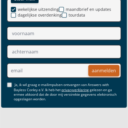
wekelijkse uitzending
maandbrief en updates
dagelijkse overdenking
tourdata
aanmelden
Ja, ik wil graag e-mailimpulsen ontvangen van Answers with
Bayless Conley e.V. Ik heb het
privacyverklaring
gelezen en ga
ermee akkoord dat de door mij verstrekte gegevens elektronisch
opgeslagen worden.