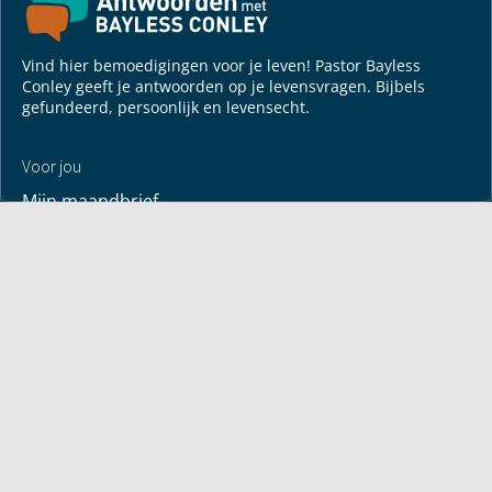
Vind hier bemoedigingen voor je leven! Pastor Bayless
Conley geeft je antwoorden op je levensvragen. Bijbels
gefundeerd, persoonlijk en levensecht.
Voor jou
Mijn maandbrief
Overdenking
Bayless ontmoeten
Alle artikelen
Zendtijden
Jouw verhaal
Je gebedspunten
God leren kennen
Downloads