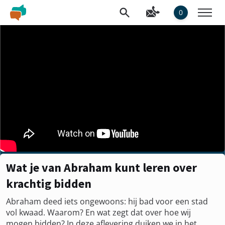
0
Wat je van Abraham kunt leren over
krachtig bidden
Abraham deed iets ongewoons: hij bad voor een stad
vol kwaad. Waarom? En wat zegt dat over hoe wij
mogen bidden? In deze aflevering duiken we in het