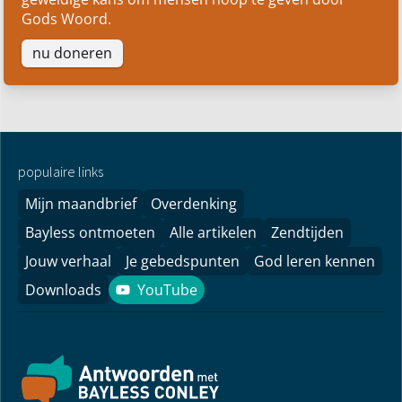
Gods Woord.
nu doneren
populaire links
Mijn maandbrief
Overdenking
Bayless ontmoeten
Alle artikelen
Zendtijden
Jouw verhaal
Je gebedspunten
God leren kennen
Downloads
YouTube
YouTube