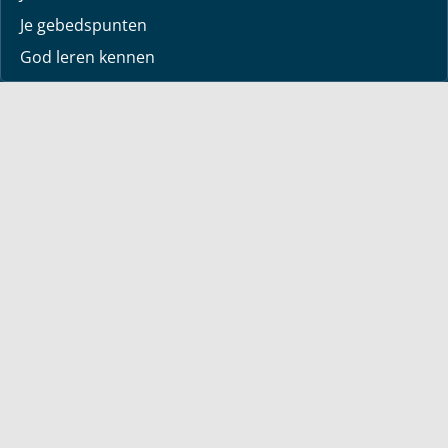
Je gebedspunten
God leren kennen
Downloads
Mediatheek
Uitzending van de week
Alle korte video’s
Webwinkel
Boeken
Dvd’s
Sets
Engelstalig
Over Bayless
Over Bayless