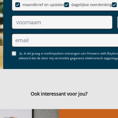
maandbrief en updates
dagelijkse overdenking
Ja, ik wil graag e-mailimpulsen ontvangen van Answers with Bayless
akkoord dat de door mij verstrekte gegevens elektronisch opgesla
Ook interessant voor jou?