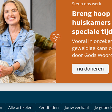
Steun ons werk
Breng hoop 
huiskamers 
speciale tijd
Vooral in onzeker
geweldige kans 
door Gods Woord
nu doneren
en
Alle artikelen
Zendtijden
Jouw verhaal
Je gebed