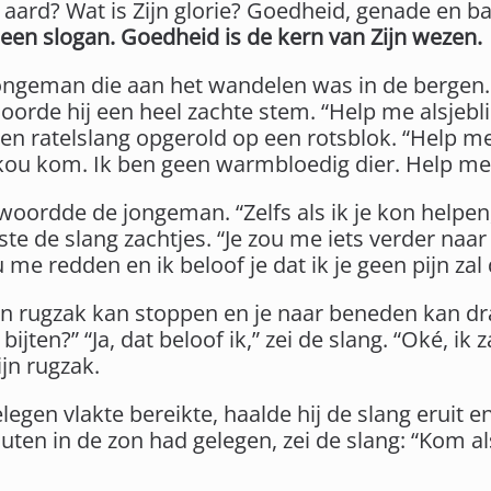
n aard? Wat is Zijn glorie? Goedheid, genade en 
f een slogan. Goedheid is de kern van Zijn wezen.
jongeman die aan het wandelen was in de bergen. 
oorde hij een heel zachte stem. “Help me alsjeblie
en ratelslang opgerold op een rotsblok. “Help me al
 kou kom. Ik ben geen warmbloedig dier. Help me a
twoordde de jongeman. “Zelfs als ik je kon helpen
siste de slang zachtjes. “Je zou me iets verder n
me redden en ik beloof je dat ik je geen pijn zal
mijn rugzak kan stoppen en je naar beneden kan dr
 bijten?” “Ja, dat beloof ik,” zei de slang. “Oké, ik 
jn rugzak.
elegen vlakte bereikte, haalde hij de slang erui
ten in de zon had gelegen, zei de slang: “Kom alsje