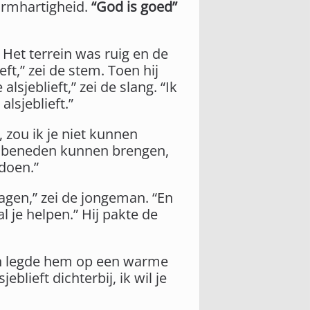
barmhartigheid.
“God is goed”
Het terrein was ruig en de
ft,” zei de stem. Toen hij
sjeblieft,” zei de slang. “Ik
lsjeblieft.”
, zou ik je niet kunnen
aar beneden kunnen brengen,
 doen.”
agen,” zei de jongeman. “En
zal je helpen.” Hij pakte de
t en legde hem op een warme
blieft dichterbij, ik wil je