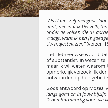
“Als U niet zelf meegaat, la
bent, mij en ook Uw volk, te
onder de volken die de aarde 
vraagt, want Ik ben je goedg
Uw majesteit zien”
(verzen 15
Het Hebreeuwse woord dat i
of substantie”. In wezen zei
maar ik wil weten waarom U 
opmerkelijk verzoek! Ik den
antwoorden op hun gebeden,
Gods antwoord op Mozes’ ve
langs gaan en in jouw bijzij
Ik ben barmhartig voor wie Ik