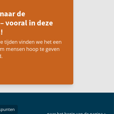
naar de
– vooral in deze
!
e tijden vinden we het een
om mensen hoop te geven
.
spunten