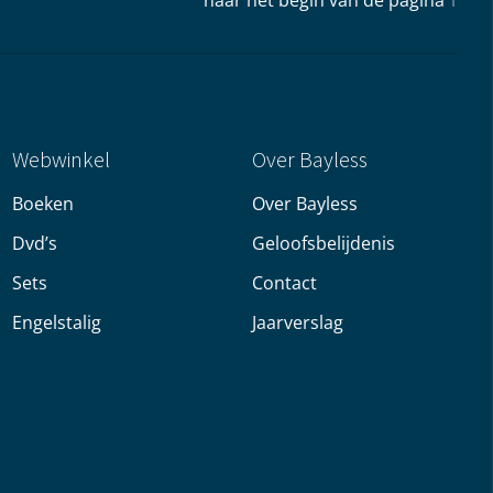
naar het begin van de pagina ↑
Webwinkel
Over Bayless
Boeken
Over Bayless
Dvd’s
Geloofsbelijdenis
Sets
Contact
Engelstalig
Jaarverslag