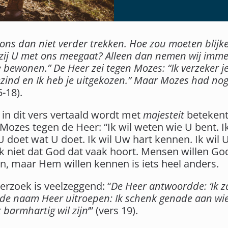
at ons dan niet verder trekken. Hoe zou moeten blij
nzij U met ons meegaat? Alleen dan nemen wij imme
bewonen.” De Heer zei tegen Mozes: “Ik verzeker je
ezind en Ik heb je uitgekozen.” Maar Mozes had nog
-18).
n dit vers vertaald wordt met
majesteit
betekent 
 Mozes tegen de Heer: “Ik wil weten wie U bent. I
doet wat U doet. Ik wil Uw hart kennen. Ik wil U
k niet dat God dat vaak hoort. Mensen willen God
 maar Hem willen kennen is iets heel anders.
rzoek is veelzeggend: “
De Heer antwoordde: ‘Ik zal
n de naam Heer uitroepen: Ik schenk genade aan wie
 barmhartig wil zijn
‘” (vers 19).