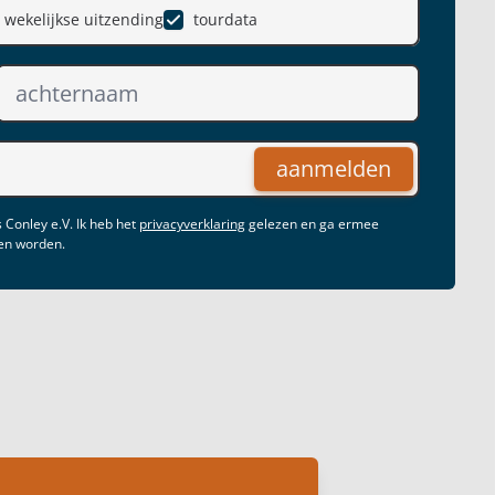
wekelijkse uitzending
tourdata
aanmelden
 Conley e.V. Ik heb het
privacyverklaring
gelezen en ga ermee
gen worden.