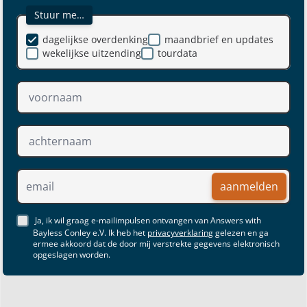
Stuur me…
dagelijkse overdenking
maandbrief en updates
wekelijkse uitzending
tourdata
aanmelden
Ja, ik wil graag e-mailimpulsen ontvangen van Answers with
Bayless Conley e.V. Ik heb het
privacyverklaring
gelezen en ga
ermee akkoord dat de door mij verstrekte gegevens elektronisch
opgeslagen worden.