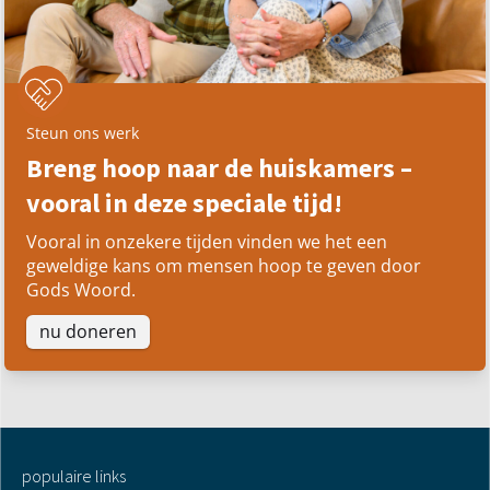
Steun ons werk
Breng hoop naar de huiskamers –
vooral in deze speciale tijd!
Vooral in onzekere tijden vinden we het een
geweldige kans om mensen hoop te geven door
Gods Woord.
nu doneren
populaire links