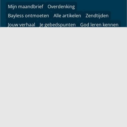
Mijn maandbrief
Overdenking
Bayless ontmoeten
Alle artikelen
Zendtijden
Jouw verhaal
Je gebedspunten
God leren kennen
Downloads
YouTube
YouTube
Vind hier bemoedigingen voor je leven! Pastor Bayless
Conley geeft je antwoorden op je levensvragen. Bijbels
gefundeerd, persoonlijk en levensecht.
Voor jou
Mijn maandbrief
Overdenking