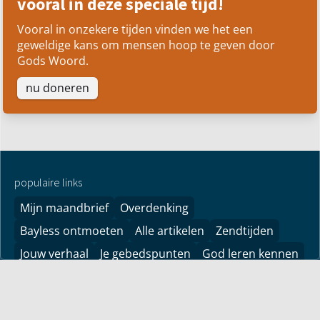
vooral in deze speciale tijd!
Vooral in onzekere tijden vinden we het een
geweldige kans om mensen hoop te geven door
Gods Woord.
nu doneren
populaire links
Mijn maandbrief
Overdenking
Bayless ontmoeten
Alle artikelen
Zendtijden
Jouw verhaal
Je gebedspunten
God leren kennen
Downloads
YouTube
YouTube