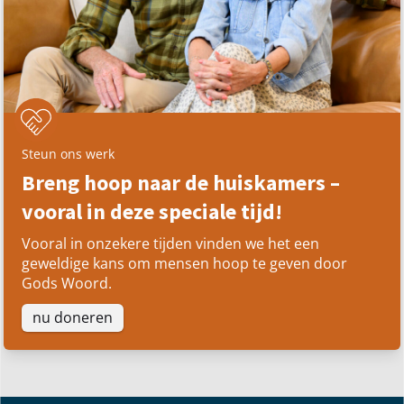
Steun ons werk
Breng hoop naar de huiskamers –
vooral in deze speciale tijd!
Vooral in onzekere tijden vinden we het een
geweldige kans om mensen hoop te geven door
Gods Woord.
nu doneren