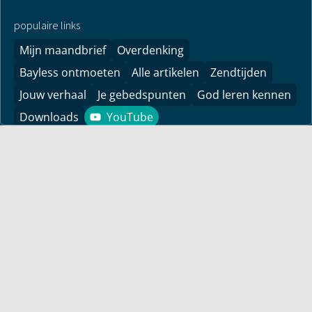
populaire links
Mijn maandbrief
Overdenking
Bayless ontmoeten
Alle artikelen
Zendtijden
Jouw verhaal
Je gebedspunten
God leren kennen
Downloads
YouTube
YouTube
Vind hier bemoedigingen voor je leven! Pastor Bayless
Conley geeft je antwoorden op je levensvragen. Bijbels
gefundeerd, persoonlijk en levensecht.
Voor jou
Mijn maandbrief