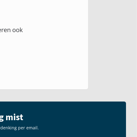
eren ook
g mist
rdenking per email.