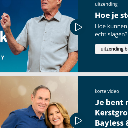
uitzending
Hoe je s
Hoe kunnen 
echt slagen?
uitzending b
korte video
Je bent n
Kerstgro
Bayless 