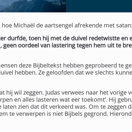
d hoe Michaël de aartsengel afrekende met satan
ter durfde, toen hij met de duivel redetwistte e
 geen oordeel van lastering tegen hem uit te br
nsen deze Bijbeltekst hebben geprobeerd te geb
 duivel hebben. Ze geloofden dat we slechts kun
t hij wil zeggen. Judas verwees naar het vorige v
en en alles lasteren wat eer toekomt’. Hij gebr
 laten zien dat dit verkeerd was. Om te zeggen d
em te verwerpen is niet Bijbels gegrond. Hierond