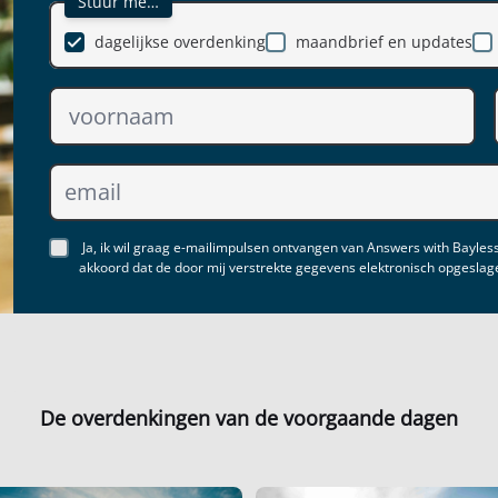
Stuur me…
dagelijkse overdenking
maandbrief en updates
Ja, ik wil graag e-mailimpulsen ontvangen van Answers with Bayless
akkoord dat de door mij verstrekte gegevens elektronisch opgesla
De overdenkingen van de voorgaande dagen