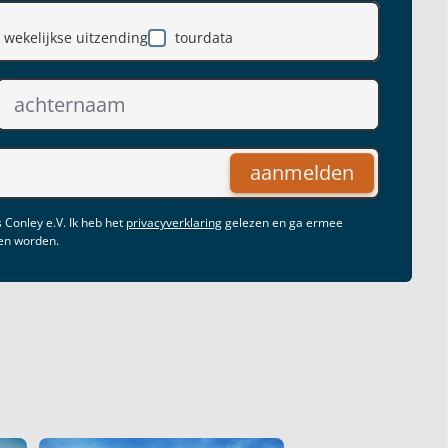
wekelijkse uitzending
tourdata
aanmelden
 Conley e.V. Ik heb het
privacyverklaring
gelezen en ga ermee
gen worden.