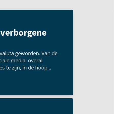
t verborgene
 valuta geworden. Van de
iale media: overal
s te zijn, in de hoop
 groot publiek kunnen