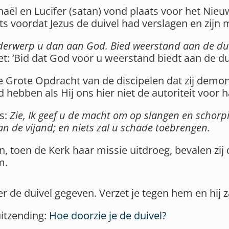
aël en Lucifer (satan) vond plaats voor het Nieu
ts voordat Jezus de duivel had verslagen en zijn
erwerp u dan aan God. Bied weerstand aan de duiv
iet: ‘Bid dat God voor u weerstand biedt aan de dui
de Grote Opdracht van de discipelen dat zij demo
d hebben als Hij ons hier niet de autoriteit voor
us:
Zie, Ik geef u de macht om op slangen en schorp
an de vijand; en niets zal u schade toebrengen.
, toen de Kerk haar missie uitdroeg, bevalen zij 
m.
ver de duivel gegeven. Verzet je tegen hem en hij z
uitzending:
Hoe doorzie je de duivel?