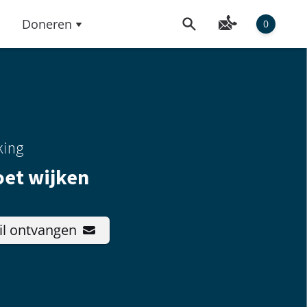
Doneren
0
king
et wijken
il ontvangen