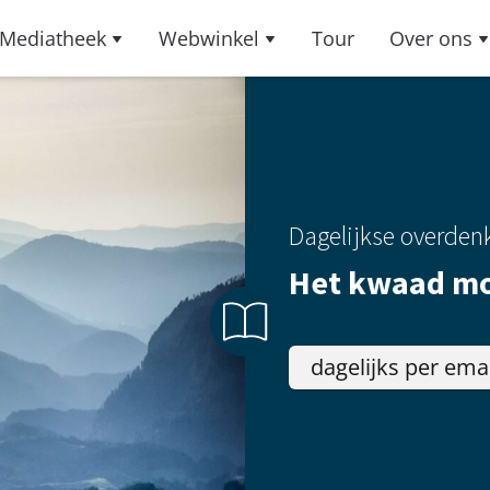
Mediatheek
Webwinkel
Tour
Over ons
Dagelijkse overden
Het kwaad mo
dagelijks per ema