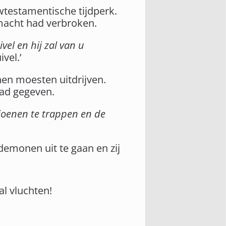
wtestamentische tijdperk.
 macht had verbroken.
el en hij zal van u
vel.’
nen moesten uitdrijven.
 had gegeven.
ioenen te trappen en de
demonen uit te gaan en zij
al vluchten!