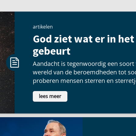
artikelen
God ziet wat er in he
gebeurt
Aandacht is tegenwoordig een soort
wereld van de beroemdheden tot soc
proberen mensen sterren en sterretje
voldoening te vinden als ze voor een
lees meer
schitteren.